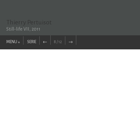
Thierry Pertuisot
Still-life VII, 2011
MENU ↓
SERIE
←
8 / 12
→
PEINTURES ↑
Thierry Pertuisot
Parcours
Textes
Actualités
Contact