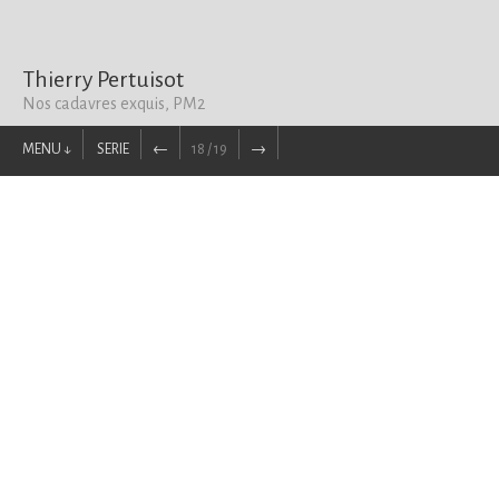
Thierry Pertuisot
Nos cadavres exquis, PM2
MENU ↓
SERIE
←
18 / 19
→
PEINTURES ↑
Thierry Pertuisot
Parcours
Textes
Actualités
Contact